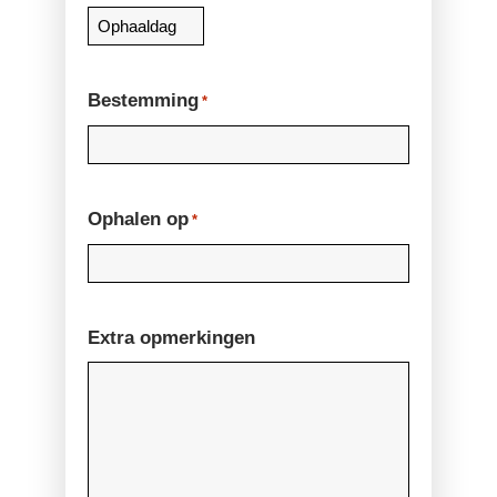
DD
dash
MM
Bestemming
*
dash
JJJJ
Ophalen op
*
Extra opmerkingen